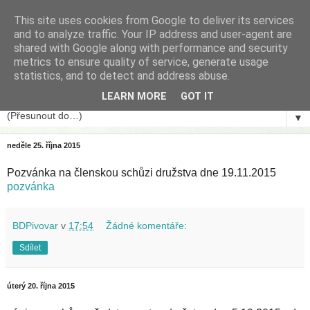
This site uses cookies from Google to deliver its services
BD U Pivovaru
and to analyze traffic. Your IP address and user-agent are
shared with Google along with performance and security
metrics to ensure quality of service, generate usage
Bytové družstvo U Pivovaru, družstvo ... 272 01 Kladno-
statistics, and to detect and address abuse.
Kročehlavy Štěpánská 2656 ... IČO: 47 04 89 81
LEARN MORE
GOT IT
▼
neděle 25. října 2015
Pozvánka na členskou schůzi družstva dne 19.11.2015
pozvánka
BDPivovar
v
17:54
Žádné komentáře:
Sdílet
úterý 20. října 2015