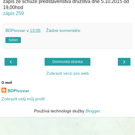
zápis ze schůze představenstva družstva dne 5.10.2015 od
19,00hod
zápis 259
BDPivovar
v
13:05
Žádné komentáře:
Sdílet
‹
›
Domovská stránka
Zobrazit verzi pro web
O mně
BDPivovar
Zobrazit celý můj profil
Používá technologii služby
Blogger
.