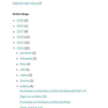
Zobrazit celý můj profil
Archiv blogu
►
2026
(3)
►
2022
(1)
►
2017
(8)
►
2016
(13)
►
2015
(12)
▼
2014
(12)
►
prosince
(1)
►
listopadu
(1)
►
října
(1)
►
září
(1)
►
srpna
(2)
►
června
(1)
▼
května
(4)
Pozvánka na členskou schůzi družstevníků BD U P...
Zápis ze schůze 245
Pozvánka na členskou schůzi družstva
Zápis schůze 244