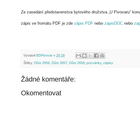
Ze zasedání představenstva bytového družstva „U Pivovaru“ kona
zápis ve fromátu PDF je zde
zápis PDF
nebo
zápisDOC
nebo
za
Vystavil
BDPivovar
v
20:18
Štítky:
Dům 2656
,
Dům 2657
,
Dům 2658
,
pozvánky
,
zápisy
Žádné komentáře:
Okomentovat