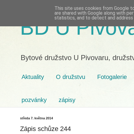
This site uses cookies from Google to 
are shared with Google along with per
statistics, and to detect and address
BD U Pivov
Bytové družstvo U Pivovaru, družst
Aktuality
O družstvu
Fotogalerie
pozvánky
zápisy
středa 7. května 2014
Zápis schůze 244