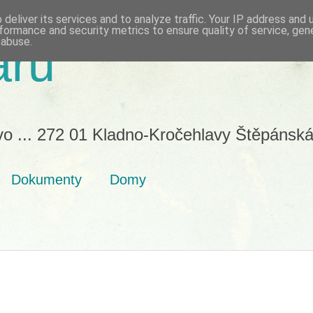
deliver its services and to analyze traffic. Your IP address and
formance and security metrics to ensure quality of service, ge
 abuse.
aru
vo ... 272 01 Kladno-Kročehlavy Štěpánská
Dokumenty
Domy