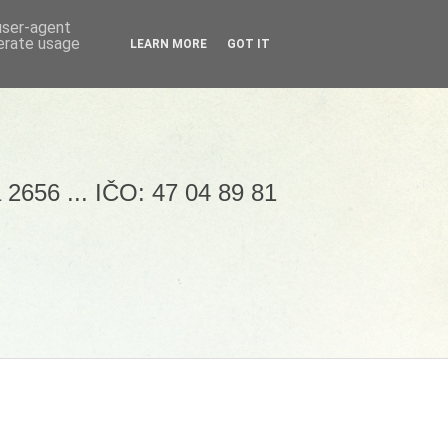
 user-agent
nerate usage
LEARN MORE
GOT IT
 2656 ... IČO: 47 04 89 81