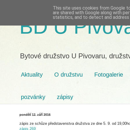
This site uses cookies from Google to 
are shared with Google along with per
statistics, and to detect and address
BD U Pivov
Bytové družstvo U Pivovaru, družst
Aktuality
O družstvu
Fotogalerie
pozvánky
zápisy
pondělí 12. září 2016
zápis ze schůze představenstva družstva ze dne 5. 9. od 19,00h
zápis 269