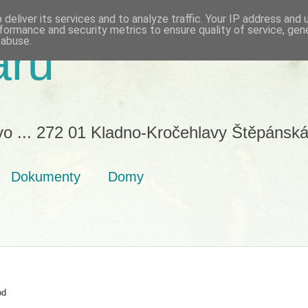
deliver its services and to analyze traffic. Your IP address and
formance and security metrics to ensure quality of service, ge
 abuse.
aru
vo ... 272 01 Kladno-Kročehlavy Štěpánská
Dokumenty
Domy
od