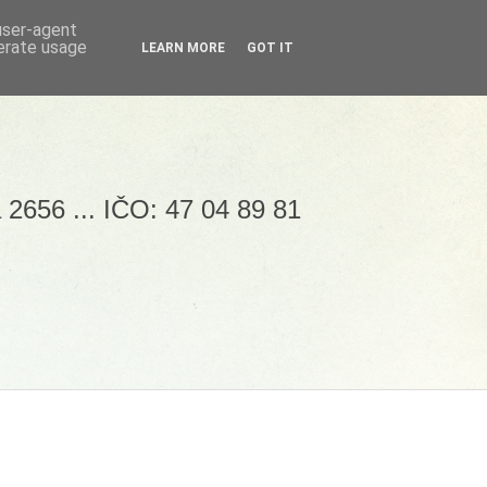
 user-agent
nerate usage
LEARN MORE
GOT IT
 2656 ... IČO: 47 04 89 81