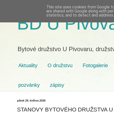
This site uses cookies from Google to 
are shared with Google along with per
statistics, and to detect and address
BD U Pivov
Bytové družstvo U Pivovaru, družst
Aktuality
O družstvu
Fotogalerie
pozvánky
zápisy
pátek 29. května 2026
STANOVY BYTOVÉHO DRUŽSTVA U P