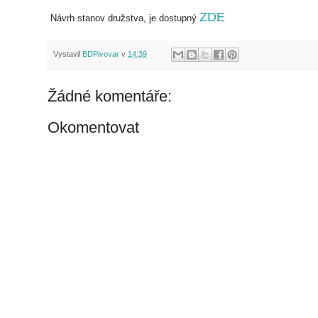
ZDE
Návrh stanov družstva, je dostupný
Vystavil
BDPivovar
v
14:39
Žádné komentáře:
Okomentovat