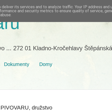
deliver its services and to analyze traffic. Your IP address and
formance and security metrics to ensure quality of service, ge
 abuse.
aru
vo ... 272 01 Kladno-Kročehlavy Štěpánská
Dokumenty
Domy
IVOVARU, družstvo