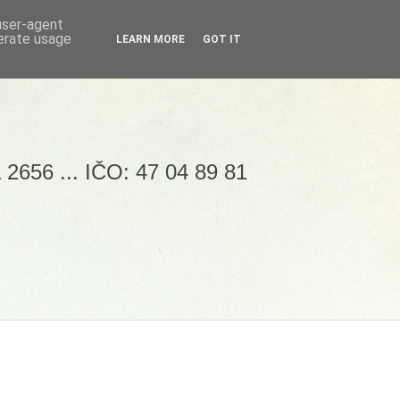
 user-agent
nerate usage
LEARN MORE
GOT IT
 2656 ... IČO: 47 04 89 81